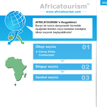
BAŞ
AFRICATOURISM
'e Hoşgeldiniz!
Burası bir turizm danışmanlık hizmetidir.
Aşağıdaki listeden veya haritadan istediginiz
ülkeyi seçerek başlayabilirsiniz!
Ülkeyi seçiniz
Güney Afrika
Cumhuriyeti
Bölgeyi seçiniz
Sembol seçiniz