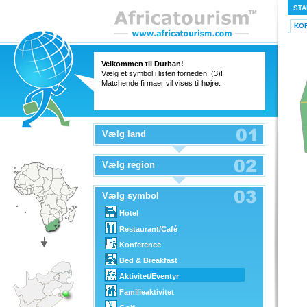
STA
KO
Velkommen til Durban!
Vælg et symbol i listen forneden. (3)!
Matchende firmaer vil vises til højre.
Vælg land
Vælg region
Vælg symbol
Hotel
Restaurant/Café
Konference
Bed & Breakfast
Aktivitet/Eventyr
Familieaktivitet