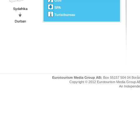
Golf
SPA
Sydafrika
Turistbureau
Durban
Eurotourism Media Group AB:
Box 55157 504 04 Borå
Copyright © 2012 Eurotourism Media Group AB. P
An Independe