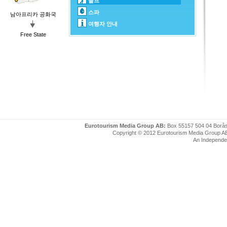
골프
스파
남아프리카 공화국
여행자 안내
Free State
Eurotourism Media Group AB:
Box 55157 504 04 Borå
Copyright © 2012 Eurotourism Media Group AB. P
An Independe