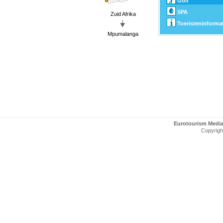
Golf
SPA
Zuid Afrika
Toeristeninforma
Mpumalanga
Eurotourism Medi
Copyright