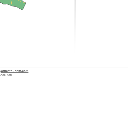
@africatourism.com
rosecuted.