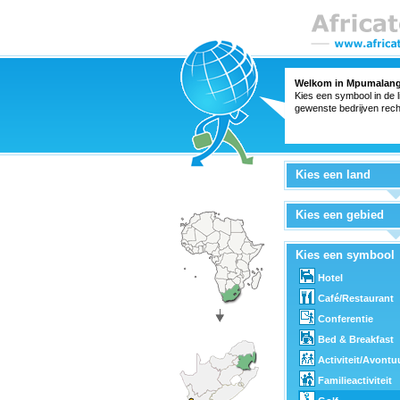
Welkom in Mpumalang
Kies een symbool in de l
gewenste bedrijven rech
Kies een land
Kies een gebied
Kies een symbool
Hotel
Café/Restaurant
Conferentie
Bed & Breakfast
Activiteit/Avontu
Familieactiviteit