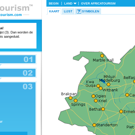
BEGIN
LAND
OVER
AFRICATOURISM
KAART
LIJST
SYMBOLEN
a!
ijst (3). Dan worden de
ts aangeduid.
ur