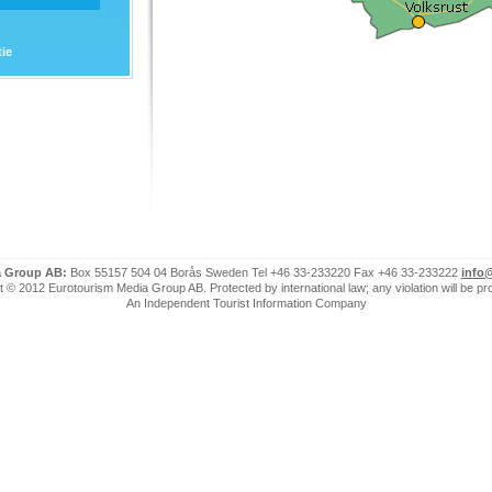
tie
a Group AB:
Box 55157 504 04 Borås Sweden Tel +46 33-233220 Fax +46 33-233222
info
 © 2012 Eurotourism Media Group AB. Protected by international law; any violation will be p
An Independent Tourist Information Company