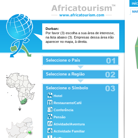
INÍ
MA
Durban:
Por favor (3) escolha a sua área de interesse,
na lista abaixo (3). Empresas dessa área irão
aparecer no mapa, à direita.
Seleccione o País
Seleccione a Região
Seleccione o Símbolo
Hotel
Restaurante/Café
Conferência
Pensão
Atividade/Aventura
Actividade Familiar