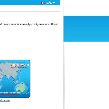
MÁL
ið höfum safnað saman fyrirtækjum út um allt land
rld.com