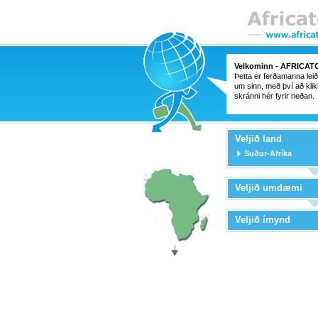
Velkominn -
AFRICAT
Þetta er ferðamanna leiðs
um sinn, með því að klik
skránni hér fyrir neðan.
Veljið land
Suður-Afríka
Veljið umdæmi
Veljið ímynd