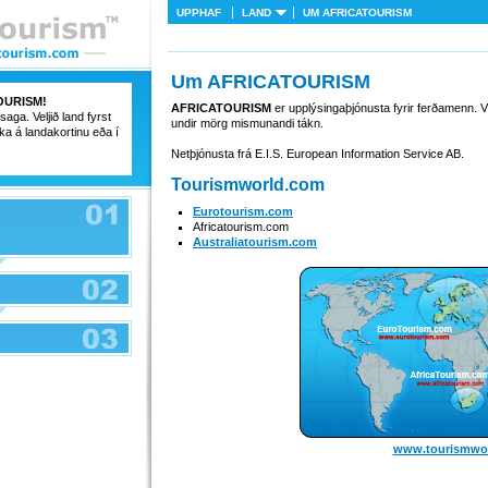
UPPHAF
LAND
UM
AFRICATOURISM
Um
AFRICATOURISM
OURISM
!
AFRICATOURISM
er upplýsingaþjónusta fyrir ferðamenn. V
aga. Veljið land fyrst
undir mörg mismunandi tákn.
ka á landakortinu eða í
Netþjónusta frá E.I.S. European Information Service AB.
Tourismworld.com
Eurotourism.com
Africatourism.com
Australiatourism.com
www.tourismwo