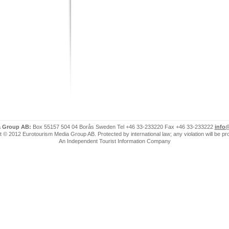
a Group AB:
Box 55157 504 04 Borås Sweden Tel +46 33-233220 Fax +46 33-233222
info
 © 2012 Eurotourism Media Group AB. Protected by international law; any violation will be p
An Independent Tourist Information Company