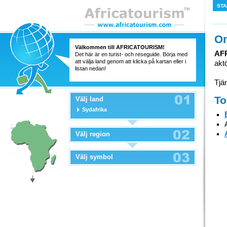
STA
O
Välkommen till
AFRICATOURISM
!
AF
Det här är en turist- och reseguide. Börja med
att välja land genom att klicka på kartan eller i
akt
listan nedan!
Tjä
To
Välj land
Sydafrika
Välj region
Välj symbol