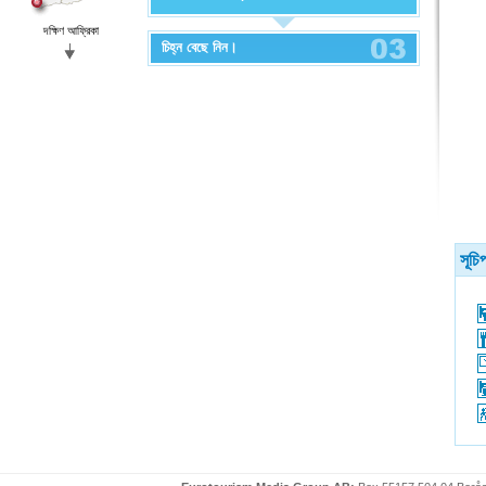
দক্ষিণ আফ্রিকা
চিহ্ন বেছে নিন।
সূচি