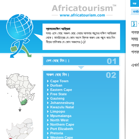
শুরু
মানচ
স্বাগতমদক্ষিণ আফ্রিকা
গলফ-
সময় এসে গেছে অঞ্চল বেছে নেয়ার আপনার পছন্দের দক্ষিণ আফ্রিকা
থেকে। মানচিত্রের যে কোন অংশে ক্লিক করুন এবং পছন্দ করে নিন
সময় 
নীচের তালিকার যে কোন অঞ্চলের (২)!
গলফ 
গলফ 
দেশ বেছে নিন।।
এখনই
অঞ্চল বেছে নিন।
Cape Town
Durban
Eastern Cape
Free State
Gauteng
Johannesburg
Kwazulu Natal
Limpopo
Mpumalanga
North West
Northern Cape
Port Elizabeth
Pretoria
Western Cape