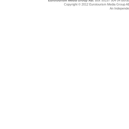
Eurotourism Media Group AB:
Box 55157 504 04 Borå
Copyright © 2012 Eurotourism Media Group AB. P
An Independe