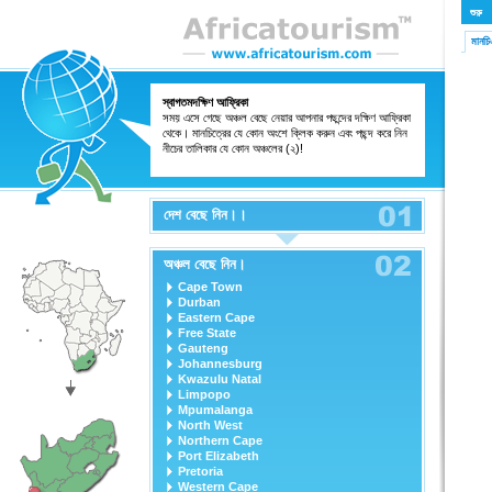
শুরু
মানচ
স্বাগতমদক্ষিণ আফ্রিকা
সময় এসে গেছে অঞ্চল বেছে নেয়ার আপনার পছন্দের দক্ষিণ আফ্রিকা
থেকে। মানচিত্রের যে কোন অংশে ক্লিক করুন এবং পছন্দ করে নিন
নীচের তালিকার যে কোন অঞ্চলের (২)!
দেশ বেছে নিন।।
অঞ্চল বেছে নিন।
Cape Town
Durban
Eastern Cape
Free State
Gauteng
Johannesburg
Kwazulu Natal
Limpopo
Mpumalanga
North West
Northern Cape
Port Elizabeth
Pretoria
Western Cape