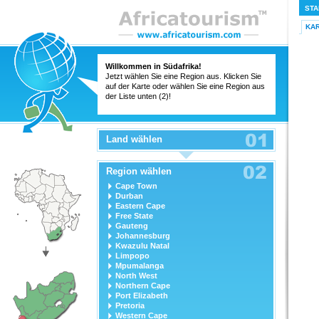
STA
KA
Willkommen in Südafrika!
Jetzt wählen Sie eine Region aus. Klicken Sie
auf der Karte oder wählen Sie eine Region aus
der Liste unten (2)!
Land wählen
Region wählen
Cape Town
Durban
Eastern Cape
Free State
Gauteng
Johannesburg
Kwazulu Natal
Limpopo
Mpumalanga
North West
Northern Cape
Port Elizabeth
Pretoria
Western Cape