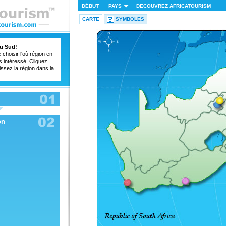
DÉBUT
PAYS
DECOUVREZ
AFRICATOURISM
CARTE
SYMBOLES
du Sud!
choisir l'où région en
s intéressé. Cliquez
issez la région dans la
on