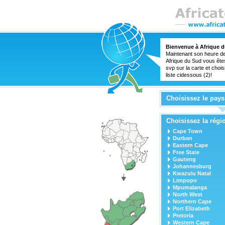
Bienvenue à Afrique 
Maintenant son heure de 
Afrique du Sud vous ête
svp sur la carte et chois
liste cidessous (2)!
Choisissez le pays
Choisissez la régi
Cape Town
Durban
Eastern Cape
Free State
Gauteng
Johannesburg
Kwazulu Natal
Limpopo
Mpumalanga
North West
Northern Cape
Port Elizabeth
Pretoria
Western Cape