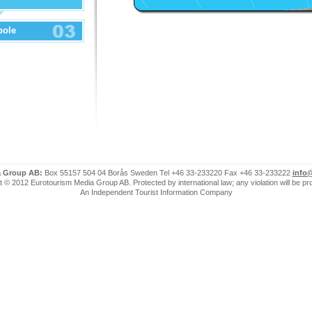
bole
a Group AB:
Box 55157 504 04 Borås Sweden Tel +46 33-233220 Fax +46 33-233222
info
 © 2012 Eurotourism Media Group AB. Protected by international law; any violation will be p
An Independent Tourist Information Company