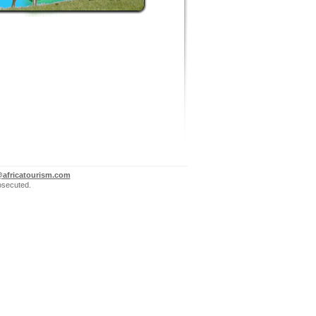
@africatourism.com
rosecuted.