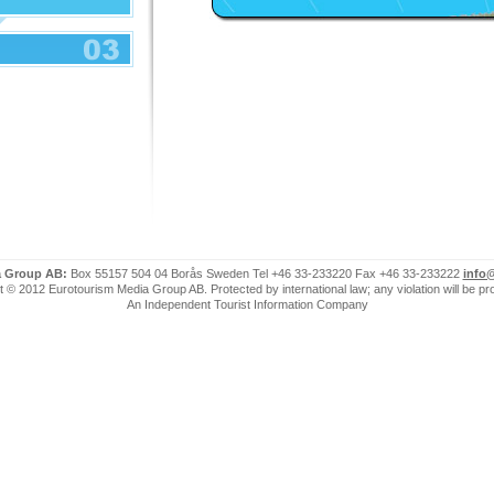
a Group AB:
Box 55157 504 04 Borås Sweden Tel +46 33-233220 Fax +46 33-233222
info
 © 2012 Eurotourism Media Group AB. Protected by international law; any violation will be p
An Independent Tourist Information Company