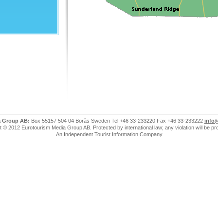
a Group AB:
Box 55157 504 04 Borås Sweden Tel +46 33-233220 Fax +46 33-233222
info
 © 2012 Eurotourism Media Group AB. Protected by international law; any violation will be p
An Independent Tourist Information Company