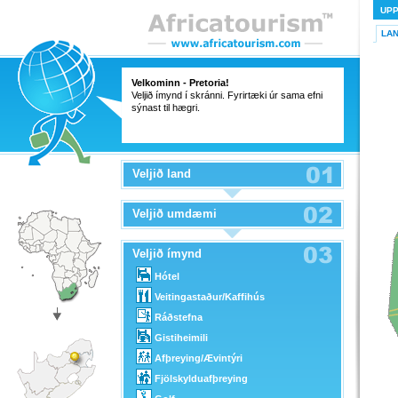
UP
LA
Velkominn - Pretoria!
Veljið ímynd í skránni. Fyrirtæki úr sama efni
sýnast til hægri.
Veljið land
Veljið umdæmi
Veljið ímynd
Hótel
Veitingastaður/Kaffihús
Ráðstefna
Gistiheimili
Afþreying/Ævintýri
Fjölskylduafþreying