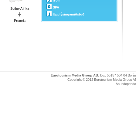
Golf
SPA
Suður-Afríka
Upplýsingamiðstöð
Pretoria
Eurotourism Media Group AB:
Box 55157 504 04 Borå
Copyright © 2012 Eurotourism Media Group AB. P
An Independe