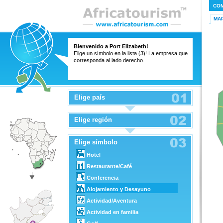
CO
MA
Bienvenido a Port Elizabeth!
Elige un símbolo en la lista (3)! La empresa que
corresponda al lado derecho.
Elige país
Elige región
Elige símbolo
Hotel
Restaurante/Café
Conferencia
Alojamiento y Desayuno
Actividad/Aventura
Actividad en familia