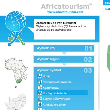
STA
MA
Zapraszamy do Port Elizabeth!
Wybierz symbol z listy (3)! Pasujaca firma
znajduje się po prawej stronie.
Wybierz kraj
Wybierz region
Wybierz symbol
Hotel
Restauracja/Kawiarnia
Konferencja
Nocleg i śniadanie
Aktywność/Przygoda
Atrakcje rodzinne