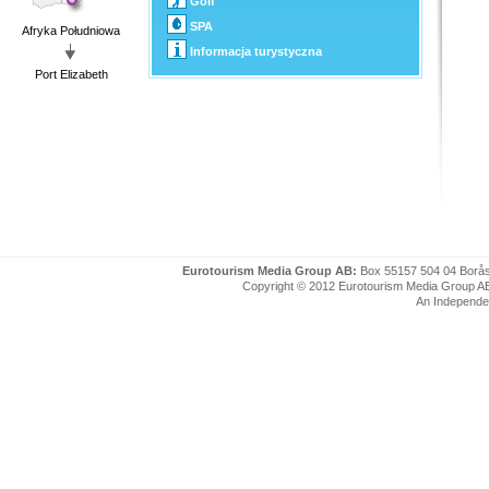
Golf
SPA
Afryka Południowa
Informacja turystyczna
Port Elizabeth
Eurotourism Media Group AB:
Box 55157 504 04 Borå
Copyright © 2012 Eurotourism Media Group AB. P
An Independe