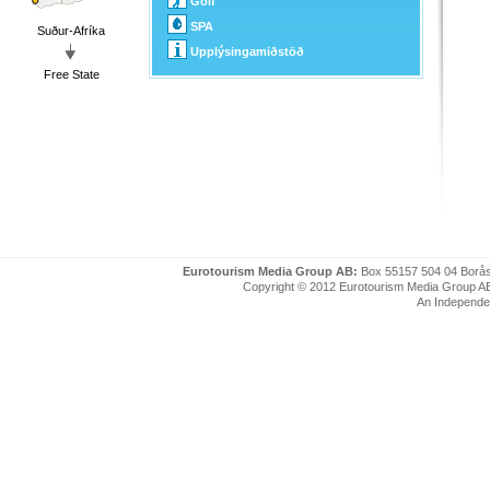
Golf
SPA
Suður-Afríka
Upplýsingamiðstöð
Free State
Eurotourism Media Group AB:
Box 55157 504 04 Borå
Copyright © 2012 Eurotourism Media Group AB. P
An Independe