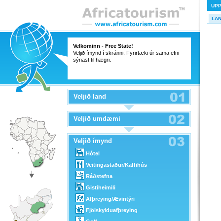
UP
LA
Velkominn - Free State!
Veljið ímynd í skránni. Fyrirtæki úr sama efni
sýnast til hægri.
Veljið land
Veljið umdæmi
Veljið ímynd
Hótel
Veitingastaður/Kaffihús
Ráðstefna
Gistiheimili
Afþreying/Ævintýri
Fjölskylduafþreying