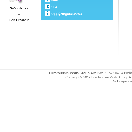
Golf
SPA
Suður-Afríka
Upplýsingamiðstöð
Port Elizabeth
Eurotourism Media Group AB:
Box 55157 504 04 Borå
Copyright © 2012 Eurotourism Media Group AB. P
An Independe