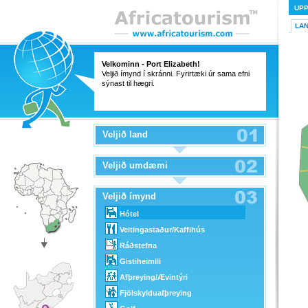
UP
LA
Velkominn - Port Elizabeth!
Veljið ímynd í skránni. Fyrirtæki úr sama efni
sýnast til hægri.
Veljið land
Veljið umdæmi
Veljið ímynd
Hótel
Veitingastaður/Kaffihús
Ráðstefna
Gistiheimili
Afþreying/Ævintýri
Fjölskylduafþreying