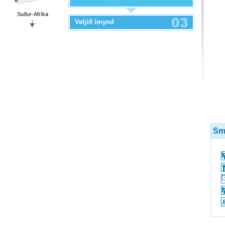
Suður-Afríka
Veljið ímynd
Sme