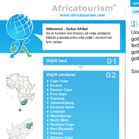
UP
LA
Velkominn - Suður-Afríka!
Und
Nú er kominn tími til þess að velja umdæmi.
Klikkið á landakortinu eða veljið í skránni hér
gol
fyrir neðan.
fer
gol
gol
Veljið land
Sme
Veljið umdæmi
Cape Town
Durban
Eastern Cape
Free State
Gauteng
Johannesburg
Kwazulu Natal
Limpopo
Mpumalanga
North West
Northern Cape
Port Elizabeth
Pretoria
Western Cape