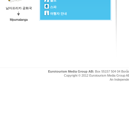
골프
스파
남아프리카 공화국
여행자 안내
Mpumalanga
Eurotourism Media Group AB:
Box 55157 504 04 Borå
Copyright © 2012 Eurotourism Media Group AB. P
An Independe