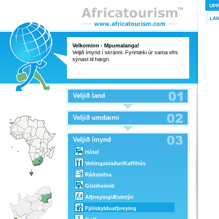
UP
LA
Velkominn - Mpumalanga!
Veljið ímynd í skránni. Fyrirtæki úr sama efni
sýnast til hægri.
Veljið land
Veljið umdæmi
Veljið ímynd
Hótel
Veitingastaður/Kaffihús
Ráðstefna
Gistiheimili
Afþreying/Ævintýri
Fjölskylduafþreying