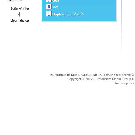
Golf
SPA
Suður-Afríka
Upplýsingamiðstöð
Mpumalanga
Eurotourism Media Group AB:
Box 55157 504 04 Borå
Copyright © 2012 Eurotourism Media Group AB. P
An Independe