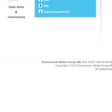
Golf
SPA
Suður-Afríka
Upplýsingamiðstöð
Johannesburg
Eurotourism Media Group AB:
Box 55157 504 04 Borå
Copyright © 2012 Eurotourism Media Group AB. P
An Independe