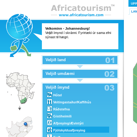
UP
LA
Velkominn - Johannesburg!
Veljið ímynd í skránni. Fyrirtæki úr sama efni
sýnast til hægri.
Veljið land
Veljið umdæmi
Veljið ímynd
Hótel
Veitingastaður/Kaffihús
Ráðstefna
Gistiheimili
Afþreying/Ævintýri
Fjölskylduafþreying