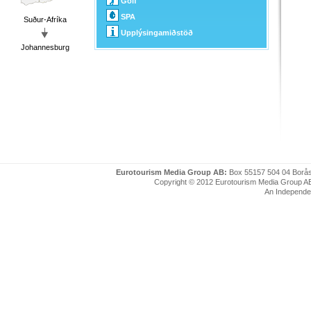
Golf
SPA
Suður-Afríka
Upplýsingamiðstöð
Johannesburg
Eurotourism Media Group AB:
Box 55157 504 04 Borå
Copyright © 2012 Eurotourism Media Group AB. P
An Independe