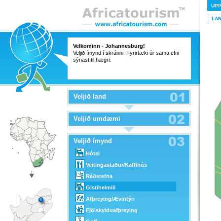
UP
LA
Velkominn - Johannesburg!
Veljið ímynd í skránni. Fyrirtæki úr sama efni
sýnast til hægri.
Veljið land
Veljið umdæmi
Veljið ímynd
Hótel
Veitingastaður/Kaffihús
Ráðstefna
Gistiheimili
Afþreying/Ævintýri
Fjölskylduafþreying