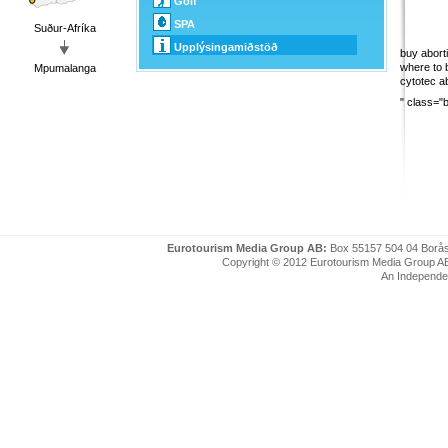
Golf
SPA
Suður-Afríka
Upplýsingamiðstöð
buy aborti
where to b
Mpumalanga
cytotec a
" class="
Eurotourism Media Group AB:
Box 55157 504 04 Borå
Copyright © 2012 Eurotourism Media Group AB. P
An Independe