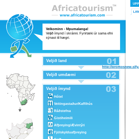
UP
LA
Velkominn - Mpumalanga!
Veljið ímynd í skránni. Fyrirtæki úr sama efni
sýnast til hægri.
Veljið land
http://promosnew.sif
Veljið umdæmi
Veljið ímynd
Hótel
Veitingastaður/Kaffihús
Ráðstefna
Gistiheimili
Afþreying/Ævintýri
Fjölskylduafþreying