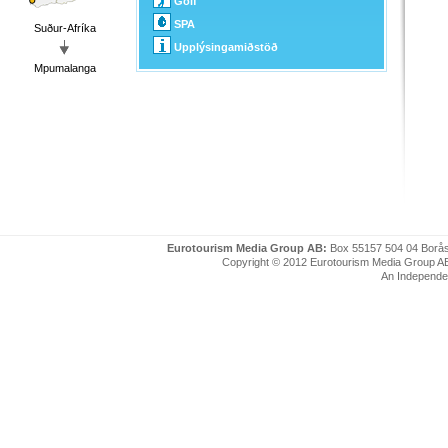
Golf
SPA
Suður-Afríka
Upplýsingamiðstöð
Mpumalanga
Eurotourism Media Group AB:
Box 55157 504 04 Borå
Copyright © 2012 Eurotourism Media Group AB. P
An Independe