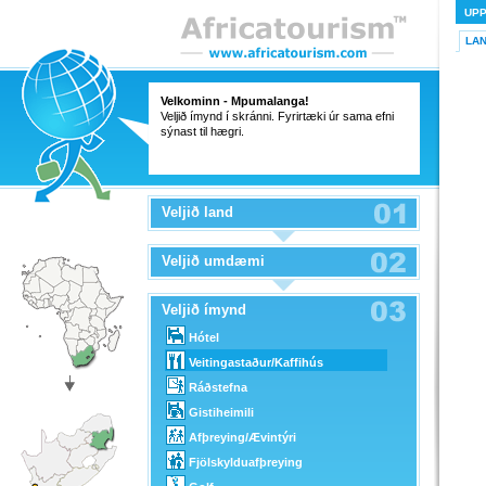
UP
LA
Velkominn - Mpumalanga!
Veljið ímynd í skránni. Fyrirtæki úr sama efni
sýnast til hægri.
Veljið land
Veljið umdæmi
Veljið ímynd
Hótel
Veitingastaður/Kaffihús
Ráðstefna
Gistiheimili
Afþreying/Ævintýri
Fjölskylduafþreying