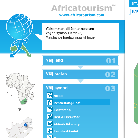
STA
KA
Välkommen till Johannesburg!
Välj en symbol i listan (3)!
Matchande företag visas till höger.
Välj land
Välj region
Välj symbol
Hotell
Restaurang/Café
Konferens
Bed & Breakfast
Aktivitet/Äventyr
Familjeaktivitet