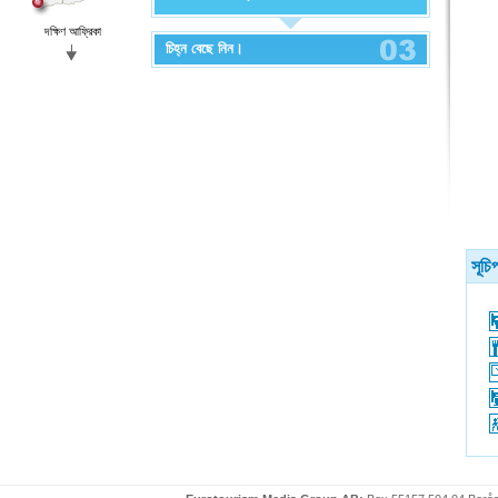
দক্ষিণ আফ্রিকা
চিহ্ন বেছে নিন।
সূচি