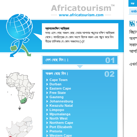
শুরু
মানচ
স্বাগতমদক্ষিণ আফ্রিকা
বিছা
সময় এসে গেছে অঞ্চল বেছে নেয়ার আপনার পছন্দের দক্ষিণ আফ্রিকা
থেকে। মানচিত্রের যে কোন অংশে ক্লিক করুন এবং পছন্দ করে নিন
অবস্
নীচের তালিকার যে কোন অঞ্চলের (২)!
সকাল
আপনি
দেশ বেছে নিন।।
এখনই
অঞ্চল বেছে নিন।
Cape Town
Durban
Eastern Cape
Free State
Gauteng
Johannesburg
Kwazulu Natal
Limpopo
Mpumalanga
North West
Northern Cape
Port Elizabeth
Pretoria
Western Cape