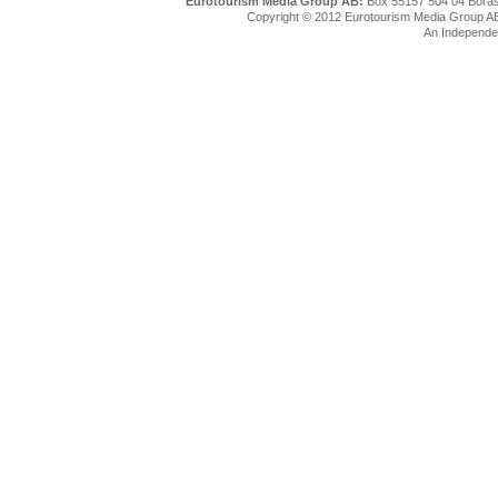
Eurotourism Media Group AB:
Box 55157 504 04 Borå
Copyright © 2012 Eurotourism Media Group AB. P
An Independe