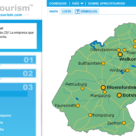
COMENZAR
PAÍS
SOBRE
AFRICATOURISM
MAPA
LISTA
SÍMBOLOS
te!
ista (3)! La empresa que
echo.
esayuno
ra
lia