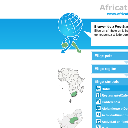
Bienvenido a Free Sta
Elige un símbolo en la l
corresponda al lado der
Elige país
Elige región
Elige símbolo
Hotel
Restaurante/Café
Conferencia
Alojamiento y D
Actividad/Aventu
Actividad en fami