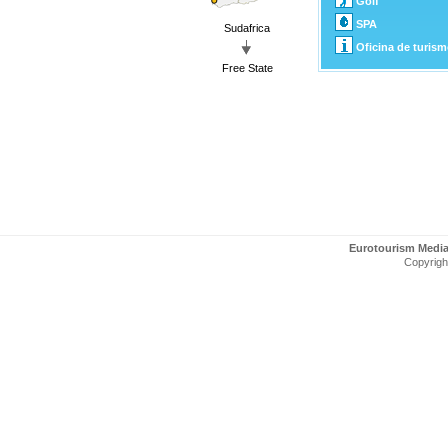
Golf
SPA
Sudafrica
Oficina de turis
Free State
Eurotourism Medi
Copyright