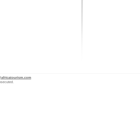
@africatourism.com
rosecuted.