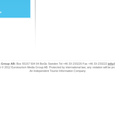
mo
a Group AB:
Box 55157 504 04 Borås Sweden Tel +46 33-233220 Fax +46 33-233222
info
 © 2012 Eurotourism Media Group AB. Protected by international law; any violation will be p
An Independent Tourist Information Company