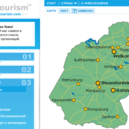
СТАРТ
СТРАНА
О
AFRICATOURISM
КАРТА
ЛИСТ
СИМВОЛЫ
e State!
 вас символ в
оется список
 организаций.
л
ль
автрак
/Экстримальний
рк и заповедник