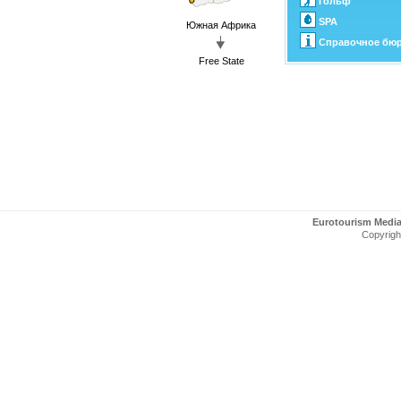
Гольф
SPA
Южная Африка
Справочное бю
Free State
Eurotourism Medi
Copyright