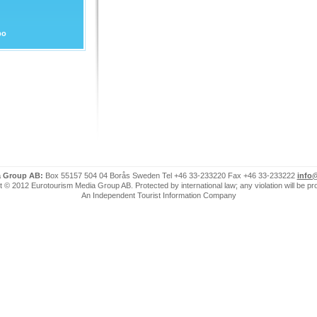
ро
a Group AB:
Box 55157 504 04 Borås Sweden Tel +46 33-233220 Fax +46 33-233222
info
 © 2012 Eurotourism Media Group AB. Protected by international law; any violation will be p
An Independent Tourist Information Company