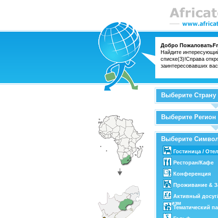
Добро ПожаловатьFre
Найдите интересующий
списке(3)!Справа откр
заинтересовавших вас
Выберите Страну
Выберите Регион
Выберите Симво
Гостиница / Оте
Ресторан/Кафе
Конференция
Проживание & З
Активный досуг
туризм
Тематический па