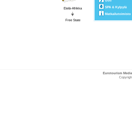
Golf
SPA & Kylpylä
Etelä-Afrikka
Matkailutoimisto
Free State
Eurotourism Medi
Copyright