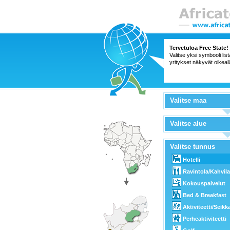
Tervetuloa Free State!
Valitse yksi symbooli lis
yritykset näkyvät oikeall
Valitse maa
Valitse alue
Valitse tunnus
Hotelli
Ravintola/Kahvila
Kokouspalvelut
Bed & Breakfast
Aktiviteetti/Seikk
Perheaktiviteetti