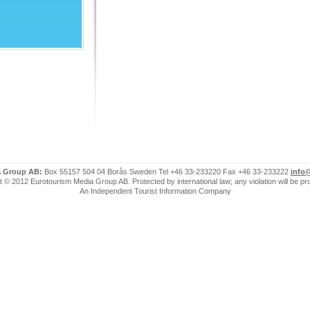
a Group AB:
Box 55157 504 04 Borås Sweden Tel +46 33-233220 Fax +46 33-233222
info
 © 2012 Eurotourism Media Group AB. Protected by international law; any violation will be p
An Independent Tourist Information Company