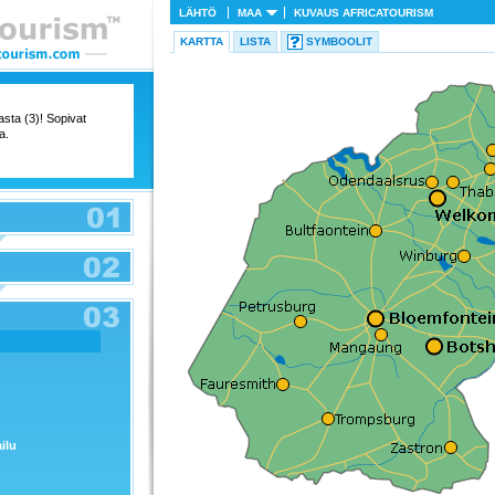
LÄHTÖ
MAA
KUVAUS
AFRICATOURISM
KARTTA
LISTA
SYMBOOLIT
tasta (3)! Sopivat
a.
ailu