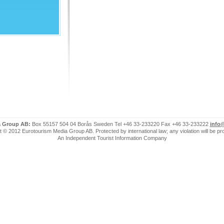
a Group AB:
Box 55157 504 04 Borås Sweden Tel +46 33-233220 Fax +46 33-233222
info
 © 2012 Eurotourism Media Group AB. Protected by international law; any violation will be p
An Independent Tourist Information Company