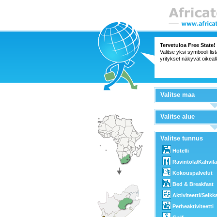
Tervetuloa Free State!
Valitse yksi symbooli lis
yritykset näkyvät oikeall
Valitse maa
Valitse alue
Valitse tunnus
Hotelli
Ravintola/Kahvila
Kokouspalvelut
Bed & Breakfast
Aktiviteetti/Seikk
Perheaktiviteetti