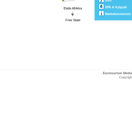
Golf
SPA & Kylpylä
Etelä-Afrikka
Matkailutoimisto
Free State
Eurotourism Medi
Copyright