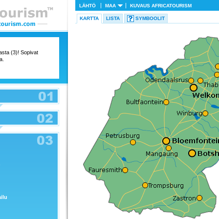
LÄHTÖ
MAA
KUVAUS
AFRICATOURISM
KARTTA
LISTA
SYMBOOLIT
tasta (3)! Sopivat
a.
ailu