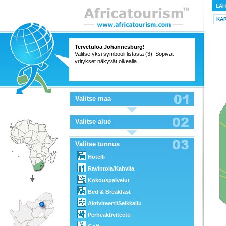
LÄ
KA
Tervetuloa Johannesburg!
Valitse yksi symbooli listasta (3)! Sopivat
yritykset näkyvät oikealla.
Valitse maa
Valitse alue
Valitse tunnus
Hotelli
Ravintola/Kahvila
Kokouspalvelut
Bed & Breakfast
Aktiviteetti/Seikkailu
Perheaktiviteetti