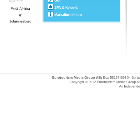
Golf
SPA & Kylpylä
Etelä-Afrikka
Matkailutoimisto
Johannesburg
Eurotourism Media Group AB:
Box 55157 504 04 Borå
Copyright © 2012 Eurotourism Media Group AB. P
An Independe