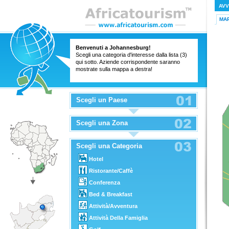
AVV
MA
Benvenuti a Johannesburg!
Scegli una categoria d'interesse dalla lista (3)
qui sotto. Aziende corrispondente saranno
mostrate sulla mappa a destra!
Scegli un Paese
Scegli una Zona
Scegli una Categoria
Hotel
Ristorante/Caffè
Conferenza
Bed & Breakfast
Attività/Avventura
Attività Della Famiglia