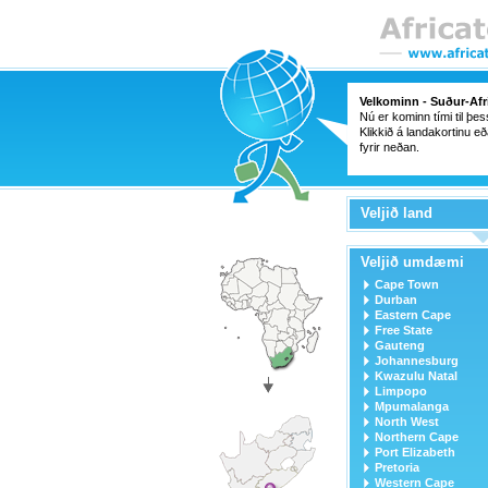
Velkominn - Suður-Afr
Nú er kominn tími til þe
Klikkið á landakortinu eð
fyrir neðan.
Veljið land
Veljið umdæmi
Cape Town
Durban
Eastern Cape
Free State
Gauteng
Johannesburg
Kwazulu Natal
Limpopo
Mpumalanga
North West
Northern Cape
Port Elizabeth
Pretoria
Western Cape