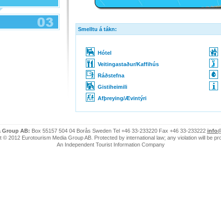
Smelltu á tákn:
Hótel
Veitingastaður/Kaffihús
Ráðstefna
Gistiheimili
Afþreying/Ævintýri
a Group AB:
Box 55157 504 04 Borås Sweden Tel +46 33-233220 Fax +46 33-233222
info
 © 2012 Eurotourism Media Group AB. Protected by international law; any violation will be p
An Independent Tourist Information Company