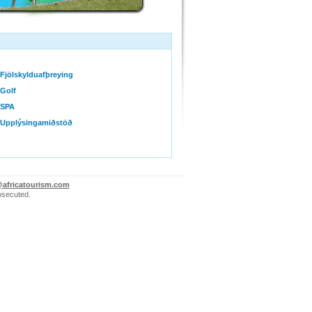
Fjölskylduafþreying
Golf
SPA
Upplýsingamiðstöð
@africatourism.com
rosecuted.