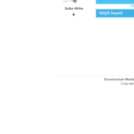
Suður-Afríka
Veljið ímynd
Eurotourism Medi
Copyright