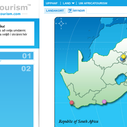
UPPHAF
LAND
UM
AFRICATOURISM
LANDAKORT
ÍMYNDIR
íka!
ss að velja umdæmi.
a veljið í skránni hér