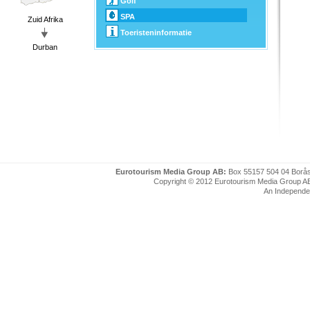
Golf
SPA
Zuid Afrika
Toeristeninformatie
Durban
Eurotourism Media Group AB:
Box 55157 504 04 Borå
Copyright © 2012 Eurotourism Media Group AB. P
An Independe