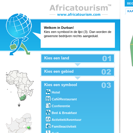
BEG
KA
Welkom in Durban!
Kies een symbool in de lijst (3). Dan worden de
gewenste bedrijven rechts aangeduid.
Kies een land
Kies een gebied
Kies een symbool
Hotel
Café/Restaurant
Conferentie
Bed & Breakfast
Activiteit/Avontuur
Familieactiviteit