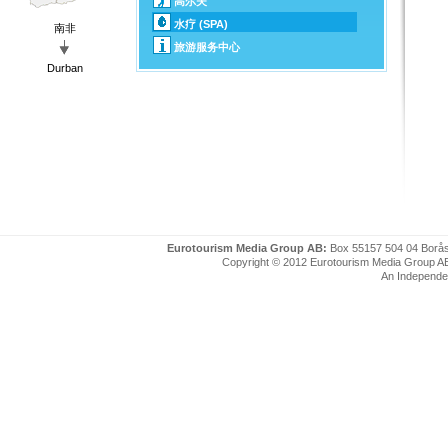
高尔夫
水疗 (SPA)
南非
旅游服务中心
Durban
Eurotourism Media Group AB:
Box 55157 504 04 Borå
Copyright © 2012 Eurotourism Media Group AB. P
An Independe