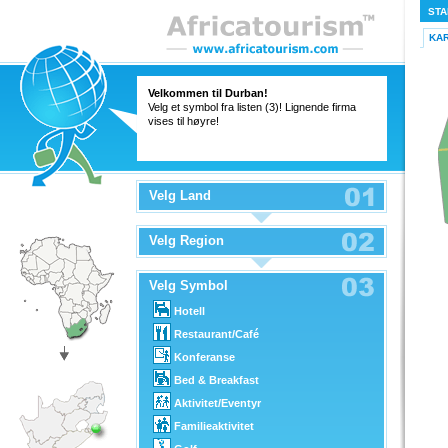
STA
KA
Velkommen til Durban!
Velg et symbol fra listen (3)! Lignende firma
vises til høyre!
Velg Land
Velg Region
Velg Symbol
Hotell
Restaurant/Café
Konferanse
Bed & Breakfast
Aktivitet/Eventyr
Familieaktivitet