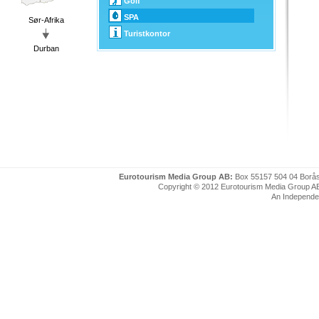
Golf
SPA
Sør-Afrika
Turistkontor
Durban
Eurotourism Media Group AB:
Box 55157 504 04 Borå
Copyright © 2012 Eurotourism Media Group AB. P
An Independe