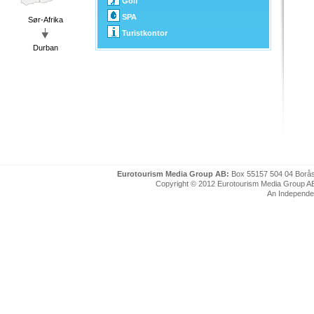
Golf
SPA
Sør-Afrika
Turistkontor
Durban
Eurotourism Media Group AB:
Box 55157 504 04 Borå
Copyright © 2012 Eurotourism Media Group AB. P
An Independe