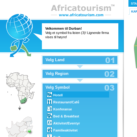
STA
KA
Velkommen til Durban!
Velg et symbol fra listen (3)! Lignende firma
vises til høyre!
Velg Land
Velg Region
Velg Symbol
Hotell
Restaurant/Café
Konferanse
Bed & Breakfast
Aktivitet/Eventyr
Familieaktivitet