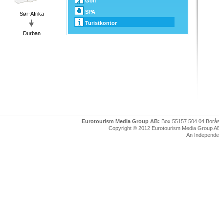
Golf
SPA
Sør-Afrika
Turistkontor
Durban
Eurotourism Media Group AB:
Box 55157 504 04 Borå
Copyright © 2012 Eurotourism Media Group AB. P
An Independe