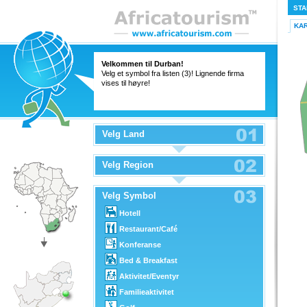
STA
KA
Velkommen til Durban!
Velg et symbol fra listen (3)! Lignende firma
vises til høyre!
Velg Land
Velg Region
Velg Symbol
Hotell
Restaurant/Café
Konferanse
Bed & Breakfast
Aktivitet/Eventyr
Familieaktivitet