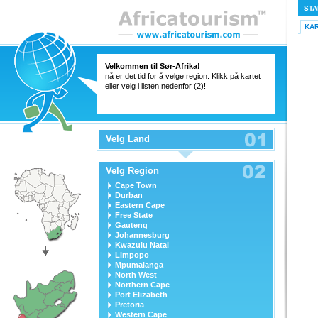
STA
KA
Velkommen til Sør-Afrika!
nå er det tid for å velge region. Klikk på kartet
eller velg i listen nedenfor (2)!
Velg Land
Velg Region
Cape Town
Durban
Eastern Cape
Free State
Gauteng
Johannesburg
Kwazulu Natal
Limpopo
Mpumalanga
North West
Northern Cape
Port Elizabeth
Pretoria
Western Cape