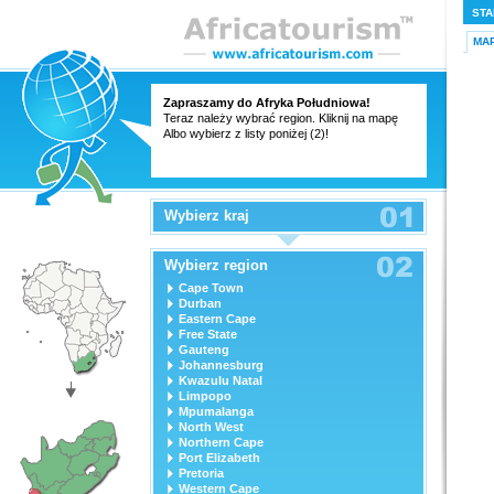
STA
MA
Zapraszamy do Afryka Południowa!
Teraz należy wybrać region. Kliknij na mapę
Albo wybierz z listy poniżej (2)!
Wybierz kraj
Wybierz region
Cape Town
Durban
Eastern Cape
Free State
Gauteng
Johannesburg
Kwazulu Natal
Limpopo
Mpumalanga
North West
Northern Cape
Port Elizabeth
Pretoria
Western Cape