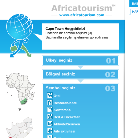
BAŞ
HAR
Cape Town Hoşgeldiniz!
Listeden bir sembol seçiniz! (3)
Sağ tarafta seçilen işletmeleri görebilirsiniz.
Ülkeyi seçiniz
Bölgeyi seçiniz
Sembol seçiniz
Otel
Restoran/Kafe
Konferans
Bed & Breakfast
Aktivite/Serüven
Aile aktivitesi