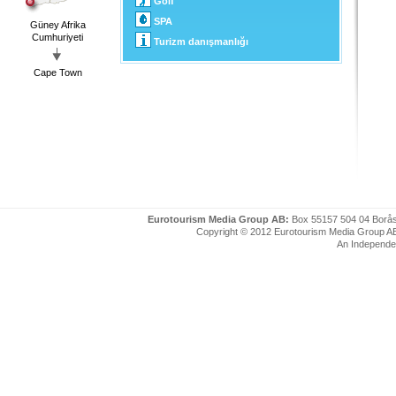
Golf
SPA
Güney Afrika
Cumhuriyeti
Turizm danışmanlığı
Cape Town
Eurotourism Media Group AB:
Box 55157 504 04 Borå
Copyright © 2012 Eurotourism Media Group AB. P
An Independe