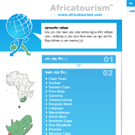
শুরু
মানচ
স্বাগতমদক্ষিণ আফ্রিকা
সময় এসে গেছে অঞ্চল বেছে নেয়ার আপনার পছন্দের দক্ষিণ আফ্রিকা
থেকে। মানচিত্রের যে কোন অংশে ক্লিক করুন এবং পছন্দ করে নিন
নীচের তালিকার যে কোন অঞ্চলের (২)!
দেশ বেছে নিন।।
অঞ্চল বেছে নিন।
Cape Town
Durban
Eastern Cape
Free State
Gauteng
Johannesburg
Kwazulu Natal
Limpopo
Mpumalanga
North West
Northern Cape
Port Elizabeth
Pretoria
Western Cape