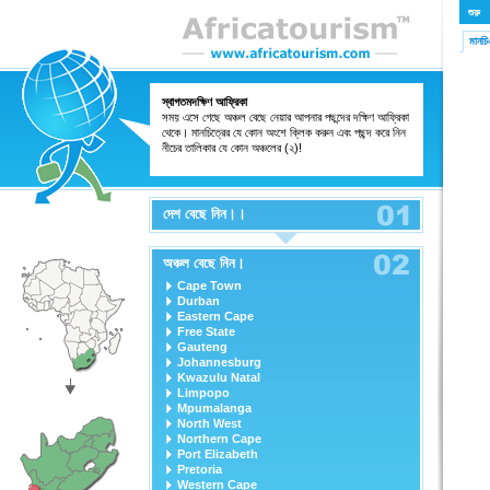
শুরু
মানচ
স্বাগতমদক্ষিণ আফ্রিকা
সময় এসে গেছে অঞ্চল বেছে নেয়ার আপনার পছন্দের দক্ষিণ আফ্রিকা
থেকে। মানচিত্রের যে কোন অংশে ক্লিক করুন এবং পছন্দ করে নিন
নীচের তালিকার যে কোন অঞ্চলের (২)!
দেশ বেছে নিন।।
অঞ্চল বেছে নিন।
Cape Town
Durban
Eastern Cape
Free State
Gauteng
Johannesburg
Kwazulu Natal
Limpopo
Mpumalanga
North West
Northern Cape
Port Elizabeth
Pretoria
Western Cape