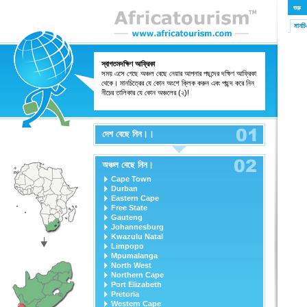
শুরু
মানচ
স্বাগতমদক্ষিণ আফ্রিকা
সময় এসে গেছে অঞ্চল বেছে নেয়ার আপনার পছন্দের দক্ষিণ আফ্রিকা
থেকে। মানচিত্রের যে কোন অংশে ক্লিক করুন এবং পছন্দ করে নিন
নীচের তালিকার যে কোন অঞ্চলের (২)!
দেশ বেছে নিন।।
অঞ্চল বেছে নিন।
Cape Town
Durban
Eastern Cape
Free State
Gauteng
Johannesburg
Kwazulu Natal
Limpopo
Mpumalanga
North West
Northern Cape
Port Elizabeth
Pretoria
Western Cape