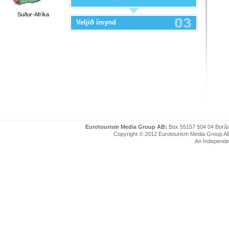
Suður-Afríka
Veljið ímynd
Eurotourism Media Group AB:
Box 55157 504 04 Borå
Copyright © 2012 Eurotourism Media Group AB. P
An Independe