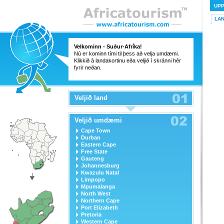
UP
LA
Velkominn - Suður-Afríka!
Nú er kominn tími til þess að velja umdæmi.
Klikkið á landakortinu eða veljið í skránni hér
fyrir neðan.
Veljið land
Veljið umdæmi
Cape Town
Durban
Eastern Cape
Free State
Gauteng
Johannesburg
Kwazulu Natal
Limpopo
Mpumalanga
North West
Northern Cape
Port Elizabeth
Pretoria
Western Cape