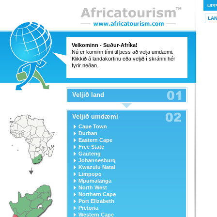
UP
LA
Velkominn - Suður-Afríka!
Nú er kominn tími til þess að velja umdæmi.
Klikkið á landakortinu eða veljið í skránni hér
fyrir neðan.
Veljið land
Veljið umdæmi
Cape Town
Durban
Eastern Cape
Free State
Gauteng
Johannesburg
Kwazulu Natal
Limpopo
Mpumalanga
North West
Northern Cape
Port Elizabeth
Pretoria
Western Cape