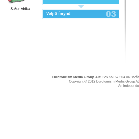
Suður-Afríka
Veljið ímynd
Eurotourism Media Group AB:
Box 55157 504 04 Borå
Copyright © 2012 Eurotourism Media Group AB. P
An Independe