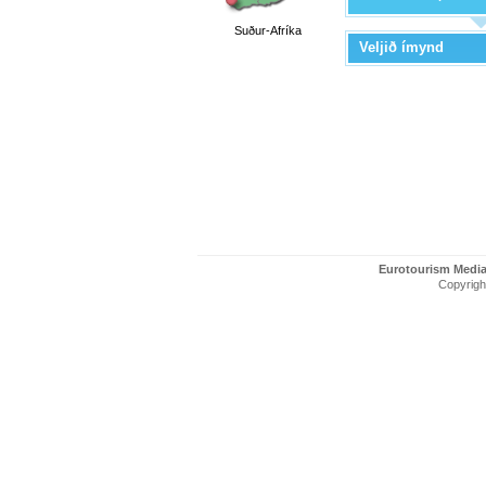
Suður-Afríka
Veljið ímynd
Eurotourism Medi
Copyright