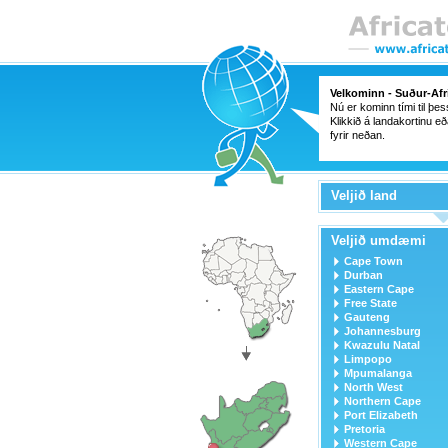
Velkominn - Suður-Afr
Nú er kominn tími til þe
Klikkið á landakortinu eð
fyrir neðan.
Veljið land
Veljið umdæmi
Cape Town
Durban
Eastern Cape
Free State
Gauteng
Johannesburg
Kwazulu Natal
Limpopo
Mpumalanga
North West
Northern Cape
Port Elizabeth
Pretoria
Western Cape