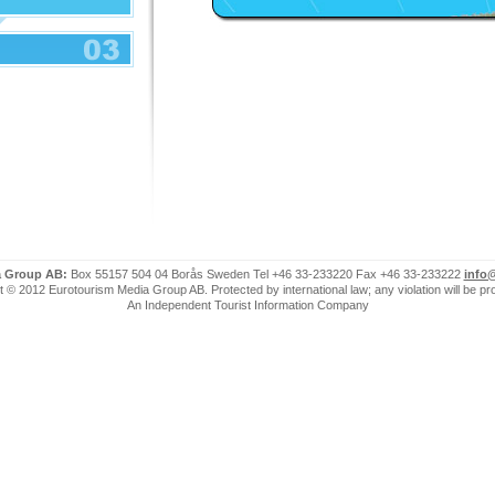
a Group AB:
Box 55157 504 04 Borås Sweden Tel +46 33-233220 Fax +46 33-233222
info
 © 2012 Eurotourism Media Group AB. Protected by international law; any violation will be p
An Independent Tourist Information Company