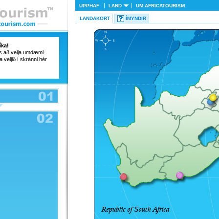
UPPHAF
LAND
UM
AFRICATOURISM
LANDAKORT
ÍMYNDIR
íka!
ss að velja umdæmi.
a veljið í skránni hér