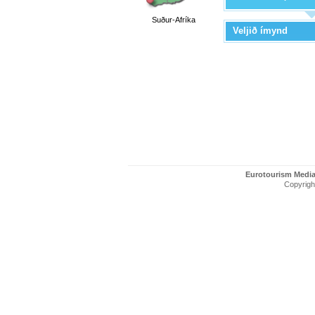
Suður-Afríka
Veljið ímynd
Eurotourism Medi
Copyright