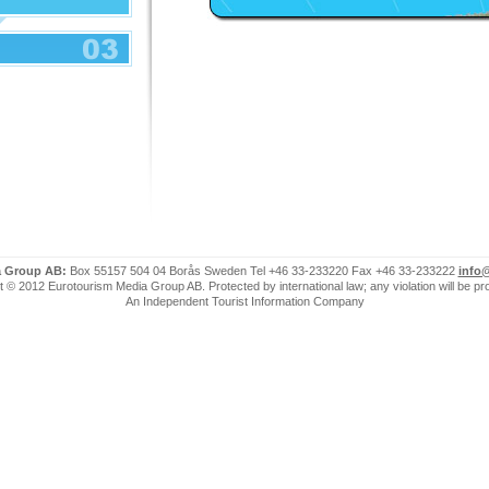
a Group AB:
Box 55157 504 04 Borås Sweden Tel +46 33-233220 Fax +46 33-233222
info
 © 2012 Eurotourism Media Group AB. Protected by international law; any violation will be p
An Independent Tourist Information Company