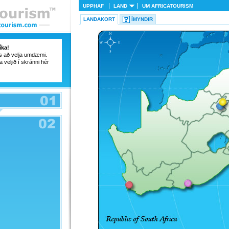
UPPHAF
LAND
UM
AFRICATOURISM
LANDAKORT
ÍMYNDIR
íka!
ss að velja umdæmi.
a veljið í skránni hér