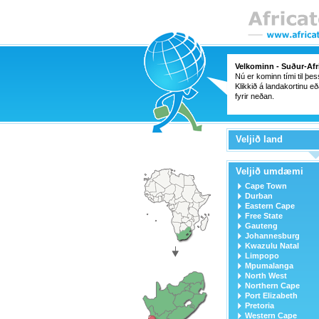
Velkominn - Suður-Afr
Nú er kominn tími til þe
Klikkið á landakortinu eð
fyrir neðan.
Veljið land
Veljið umdæmi
Cape Town
Durban
Eastern Cape
Free State
Gauteng
Johannesburg
Kwazulu Natal
Limpopo
Mpumalanga
North West
Northern Cape
Port Elizabeth
Pretoria
Western Cape